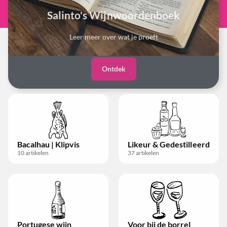
Salinto's Wijnwoordenboek
Leer meer over wat je proeft
Ontdek
Bacalhau | Klipvis
Likeur & Gedestilleerd
10
artikelen
37
artikelen
Portugese wijn
Voor bij de borrel