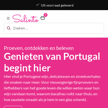
Gratis op te halen in Goes of Hansweert
0
Proeven, ontdekken en beleven
Genieten van Portugal
begint hier
Hier vind je Portugese wijn, delicatessen en streekverhalen
die smaken naar meer. Voor nieuwsgierige fijnproevers en
liefhebbers van het goede leven die willen weten waar hun
wijn vandaan komt, waarom bacalhau ruikt naar thuis, en
hoe saudade smaakt als je hem in een glas schenkt.