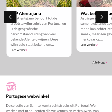
Wat betekent astringentie?
Hoe proef je ta
Astringentie beschrijft dat droge,
Je kent het gevoel wa
samentrekkende gevoel dat wijn in je
Een slok rode wijn en
mond kan achterlaten. Het is geen
mond iets droger aan
smaak, maar een gevoel en vooral
trekt licht samen, je
merkbaar op…
Lees verder
Lees verder
Alle blogs
Portugese webwinkel
De selectie van Salinto komt rechtstreeks uit Portugal. We
werken met producenten die we kennen en vertrouwen. Van