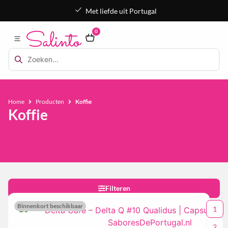
Met liefde uit Portugal
0
Home
Producten
Koffie
Koffie
Filteren
Binnenkort beschikbaar
1
2