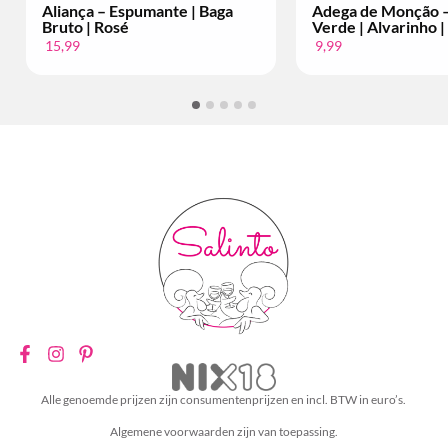
ante | Baga
Adega de Monção – Vinho
Bac
Verde | Alvarinho | Per Fles
Set
9,99
34,
Alle genoemde prijzen zijn consumentenprijzen en incl. BTW in euro’s.
Algemene voorwaarden zijn van toepassing.