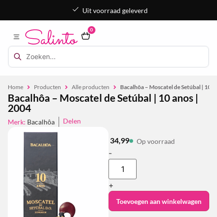
Uit voorraad geleverd
0
Home
Producten
Alle producten
Bacalhôa – Moscatel de Setúbal | 10 a
Bacalhôa – Moscatel de Setúbal | 10 anos |
2004
Delen
Merk:
Bacalhôa
34,99
Op voorraad
-
+
Toevoegen aan winkelwagen