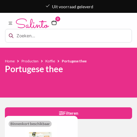
Uit voorraad geleverd
0
Home
Producten
Koffie
Portugese thee
Portugese thee
Filteren
Binnenkort beschikbaar