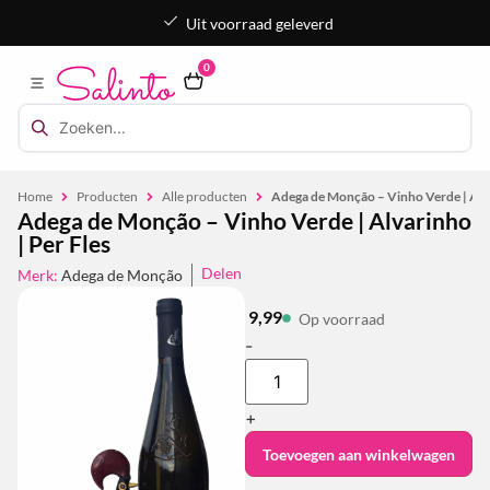
Uit voorraad geleverd
0
Home
Producten
Alle producten
Adega de Monção – Vinho Verde | Alva
Adega de Monção – Vinho Verde | Alvarinho
| Per Fles
Delen
Merk:
Adega de Monção
9,99
Op voorraad
-
+
Toevoegen aan winkelwagen