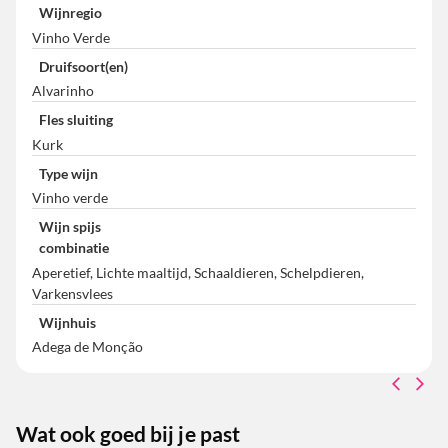
Wijnregio
Vinho Verde
Druifsoort(en)
Alvarinho
Fles sluiting
Kurk
Type wijn
Vinho verde
Wijn spijs
combinatie
Aperetief, Lichte maaltijd, Schaaldieren, Schelpdieren,
Varkensvlees
Wijnhuis
Adega de Monção
Wat ook goed bij je past