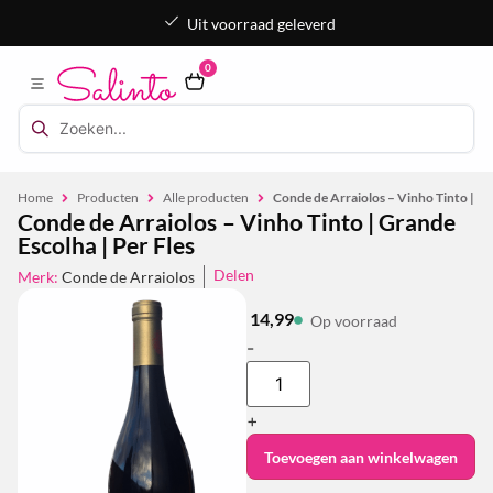
Uit voorraad geleverd
0
Home
Producten
Alle producten
Conde de Arraiolos – Vinho Tinto | Gr
Conde de Arraiolos – Vinho Tinto | Grande
Escolha | Per Fles
Delen
Merk:
Conde de Arraiolos
14,99
Op voorraad
-
+
Toevoegen aan winkelwagen