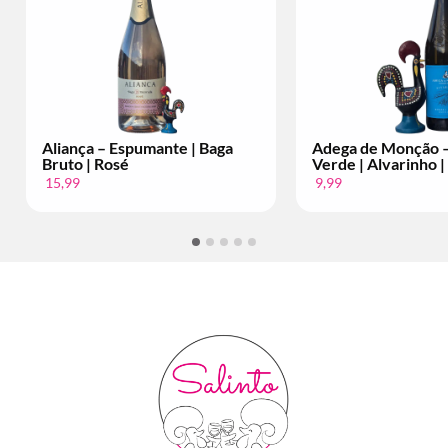
ante | Baga
Adega de Monção – Vinho
Bac
Verde | Alvarinho | Per Fles
Set
9,99
34,