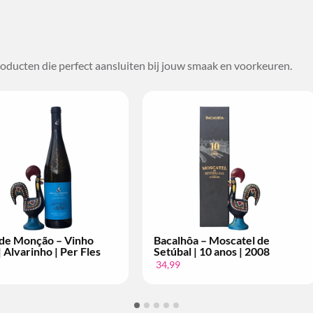
oducten die perfect aansluiten bij jouw smaak en voorkeuren.
alhôa – Moscatel de
Conde de Arraiolos – Vinho
úbal | 10 anos | 2004
Tinto | Grande Escolha | Per
Fles
99
14,99