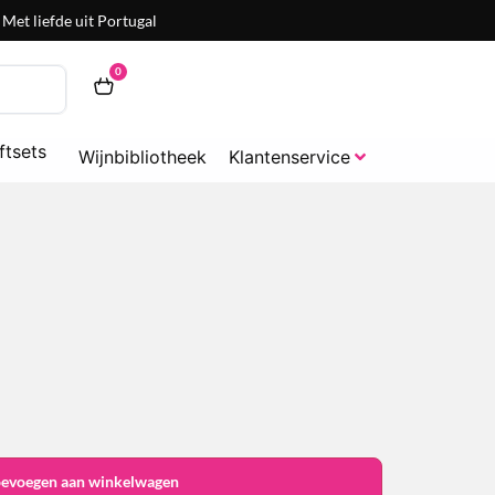
Met liefde uit Portugal
0
ftsets
Wijnbibliotheek
Klantenservice
oevoegen aan winkelwagen