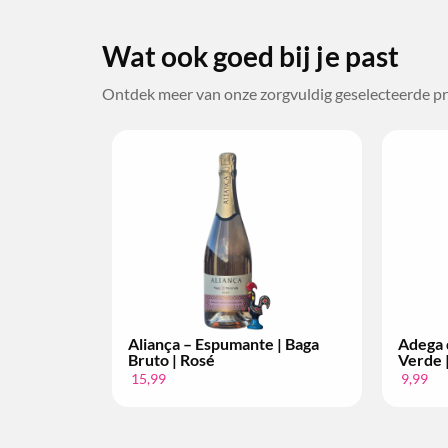
Wat ook goed bij je past
Ontdek meer van onze zorgvuldig geselecteerde pr
o – Vinho
Bacalhôa – Moscatel de
Bac
o | Per Fles
Setúbal | 10 anos | 2008
Set
34,99
34,