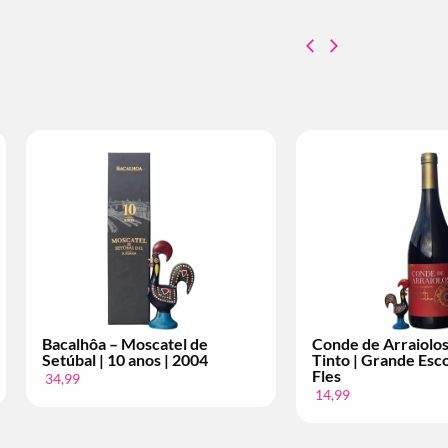
Conde de Arraiolos – Vinho
Licor 35 – Paste
Tinto | Superior | Per Fles
Cerâmica | Ker
12,99
4,99