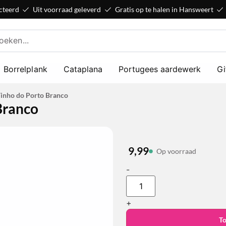
cteerd
Uit voorraad geleverd
Gratis op te halen in Hansweert
Borrelplank
Cataplana
Portugees aardewerk
Gi
Vinho do Porto Branco
Branco
9,99
Op voorraad
-
+
T