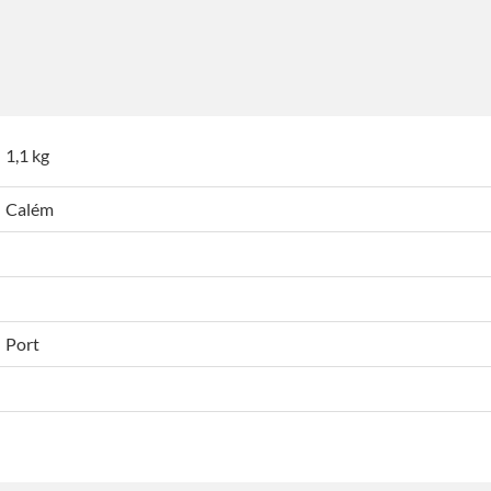
1,1 kg
Calém
Port