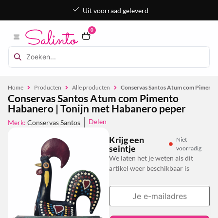
Uit voorraad geleverd
0
Home
Producten
Alle producten
Conservas Santos Atum com Pimento 
Conservas Santos Atum com Pimento
Habanero | Tonijn met Habanero peper
Delen
Merk:
Conservas Santos
Krijg een
Niet
seintje
voorradig
We laten het je weten als dit
artikel weer beschikbaar is