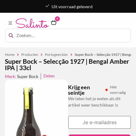
Uit voorraad geleverd
0
Home
Producten
Portugees bier
Super Bock – Selecção 1927 | Bengal 
Super Bock – Selecção 1927 | Bengal Amber
IPA | 33cl
Delen
Merk:
Super Bock
Krijg een
Niet
seintje
voorradig
We laten het je weten als dit
artikel weer beschikbaar is