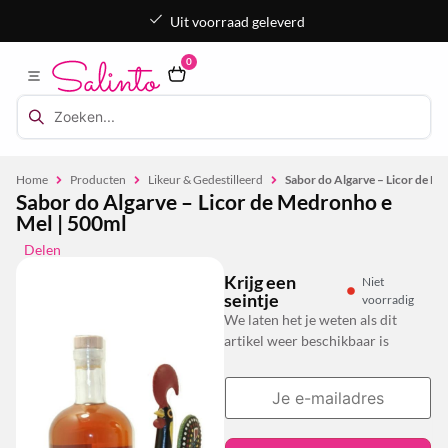
Uit voorraad geleverd
0
Home
Producten
Likeur & Gedestilleerd
Sabor do Algarve – Licor de M
Sabor do Algarve – Licor de Medronho e
Mel | 500ml
Delen
Krijg een
Niet
seintje
voorradig
We laten het je weten als dit
artikel weer beschikbaar is