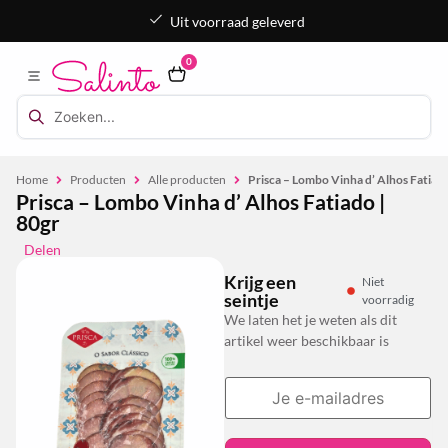
Uit voorraad geleverd
0
Home
Producten
Alle producten
Prisca – Lombo Vinha d’ Alhos Fatiado
Prisca – Lombo Vinha d’ Alhos Fatiado |
80gr
Delen
Krijg een
Niet
seintje
voorradig
We laten het je weten als dit
artikel weer beschikbaar is