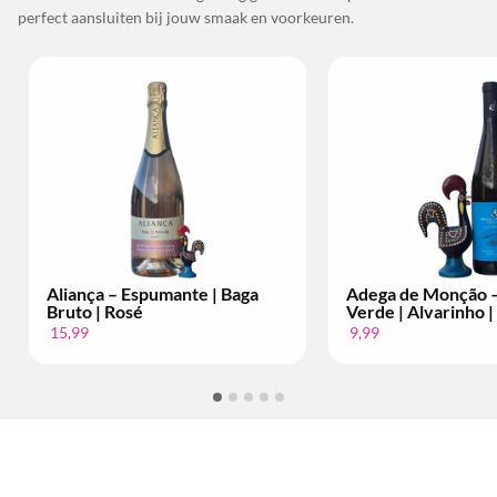
perfect aansluiten bij jouw smaak en voorkeuren.
liança – Espumante | Baga
Adega de Monção – Vinho
ruto | Rosé
Verde | Alvarinho | Per Fle
5,99
9,99