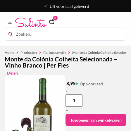
Uit voorraad geleverd
0
Home
Producten
Portugese wijn
Monte da Colónia Colheita Selecionada
Monte da Colónia Colheita Selecionada –
Vinho Branco | Per Fles
Delen
8,95
Op voorraad
-
+
Toevoegen aan winkelwagen