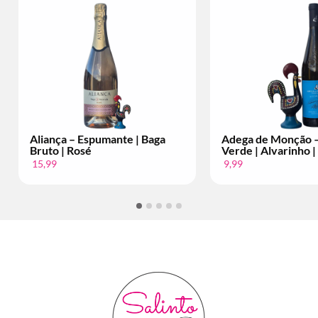
ante | Baga
Adega de Monção – Vinho
Bac
Verde | Alvarinho | Per Fles
Set
9,99
34,