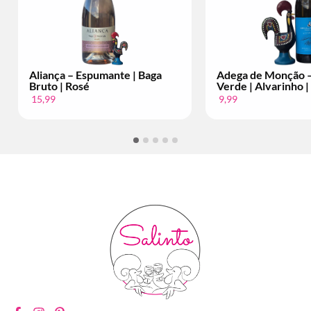
ça – Espumante | Baga
Adega de Monção – Vinho
 | Rosé
Verde | Alvarinho | Per Fles
9,99