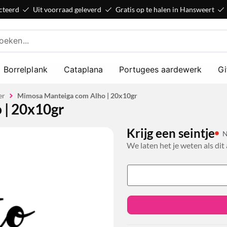
cteerd
Uit voorraad geleverd
Gratis op te halen in Hansweert
Borrelplank
Cataplana
Portugees aardewerk
Gi
er
Mimosa Manteiga com Alho | 20x10gr
 | 20x10gr
Krijg een seintje
N
We laten het je weten als dit