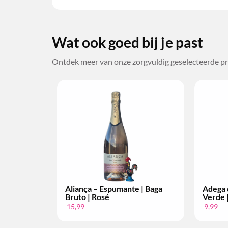
Wat ook goed bij je past
Ontdek meer van onze zorgvuldig geselecteerde pr
Atum com
Aliança – Espumante | Baga
Adega 
 Tonijn
Bruto | Rosé
Verde |
r
15,99
9,99