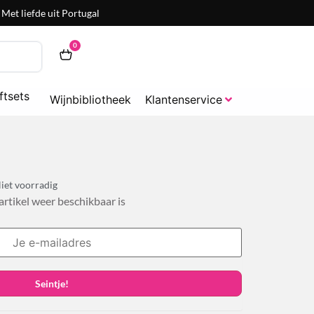
Met liefde uit Portugal
0
ftsets
Wijnbibliotheek
Klantenservice
iet voorradig
 artikel weer beschikbaar is
Seintje!