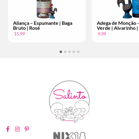
ça – Espumante | Baga
Adega de Monção – Vinho
 | Rosé
Verde | Alvarinho | Per Fles
9,99