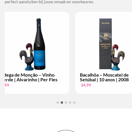
perfect aansluiten bij jouw smaak en voorkeuren.
Bacalhôa – Moscatel de
Bacalhôa – M
s
Setúbal | 10 anos | 2008
Setúbal | 10 
34,99
34,99