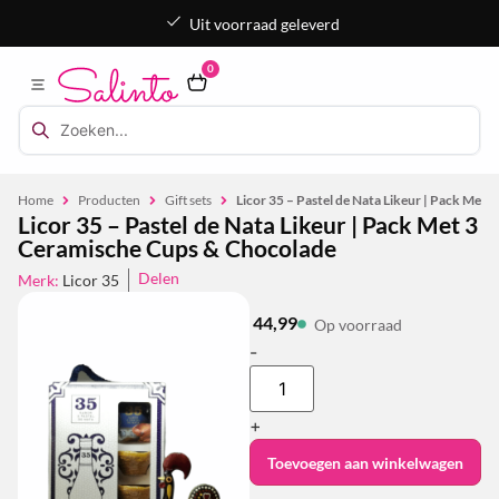
Uit voorraad geleverd
0
Home
Producten
Gift sets
Licor 35 – Pastel de Nata Likeur | Pack Met
Licor 35 – Pastel de Nata Likeur | Pack Met 3
Ceramische Cups & Chocolade
Delen
Merk:
Licor 35
44,99
Op voorraad
-
+
Toevoegen aan winkelwagen