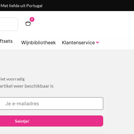
Met liefde uit Portugal
0
ftsets
Wijnbibliotheek
Klantenservice
iet voorradig
 artikel weer beschikbaar is
Seintje!