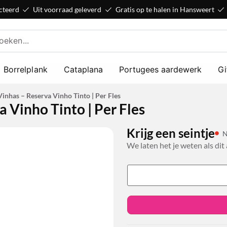
cteerd
Uit voorraad geleverd
Gratis op te halen in Hansweert
Borrelplank
Cataplana
Portugees aardewerk
Gi
inhas – Reserva Vinho Tinto | Per Fles
 Vinho Tinto | Per Fles
Krijg een seintje
N
We laten het je weten als dit