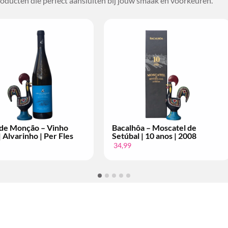
oducten die perfect aansluiten bij jouw smaak en voorkeuren.
calhôa – Moscatel de
Conde de Arraiolos – Vinho
túbal | 10 anos | 2004
Tinto | Grande Escolha | Pe
Fles
,99
14,99