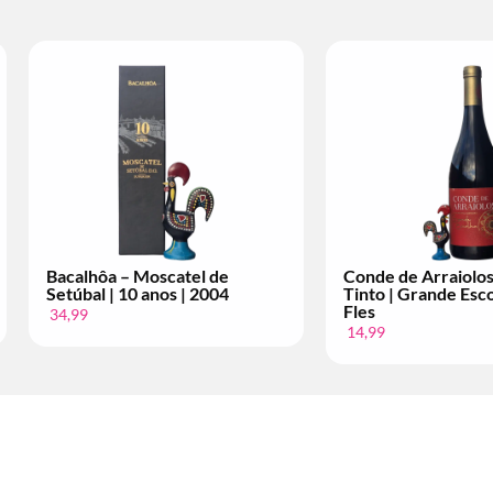
Conde de Arraiolos – Vinho
Licor 35 – Pas
r
Tinto | Superior | Per Fles
Cerâmica | Ke
12,99
4,99