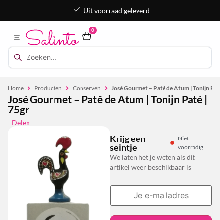
Uit voorraad geleverd
0
Home
Producten
Conserven
José Gourmet – Patê de Atum | Tonijn Pat
José Gourmet – Patê de Atum | Tonijn Paté |
75gr
Delen
Krijg een
Niet
seintje
voorradig
We laten het je weten als dit
artikel weer beschikbaar is