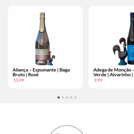
Espumante | Baga
Adega de Monção – Vinho
sé
Verde | Alvarinho | Per Fles
9,99