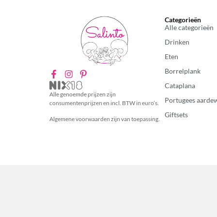
Categorieën
Alle categorieën
Drinken
Eten
Borrelplank
Cataplana
Alle genoemde prijzen zijn
Portugees aarde
consumentenprijzen en incl. BTW in euro’s.
Giftsets
Algemene voorwaarden zijn van toepassing.