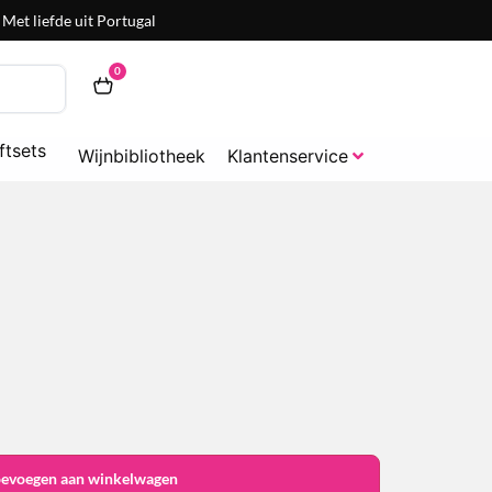
Met liefde uit Portugal
0
ftsets
Wijnbibliotheek
Klantenservice
oevoegen aan winkelwagen