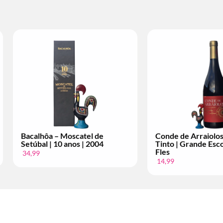
 Vinho
Conde de Arraiolos – Vinho
Licor 35
a | Per
Tinto | Superior | Per Fles
Cerâmic
12,99
4,99