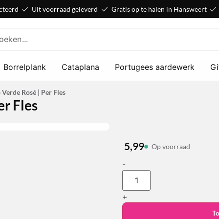
cteerd
Uit voorraad geleverd
Gratis op te halen in Hansweert
Borrelplank
Cataplana
Portugees aardewerk
Gi
Verde Rosé | Per Fles
er Fles
5,99
Op voorraad
-
+
T