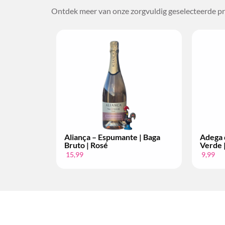
Ontdek meer van onze zorgvuldig geselecteerde pr
 Monção – Vinho
Bacalhôa – Moscatel de
lvarinho | Per Fles
Setúbal | 10 anos | 2008
34,99