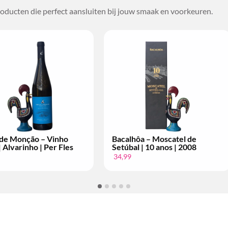
oducten die perfect aansluiten bij jouw smaak en voorkeuren.
Bacalhôa – Moscatel de
Conde de Arraiolos –
Setúbal | 10 anos | 2004
Tinto | Grande Escolh
Fles
34,99
14,99