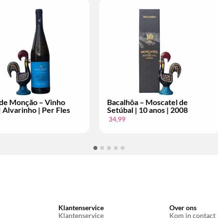
calhôa – Moscatel de
Conde de Arraiolos – Vinho
túbal | 10 anos | 2004
Tinto | Grande Escolha | Pe
Fles
,99
14,99
Klantenservice
Over ons
Klantenservice
Kom in contact