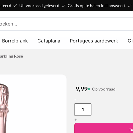
cteerd
Uit voorraad geleverd
Gratis op te halen in Hansweert
Borrelplank
Cataplana
Portugees aardewerk
Gi
arkling Rosé
9,99
Op voorraad
-
+
T