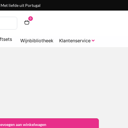
Met liefde uit Portugal
0
ftsets
Wijnbibliotheek
Klantenservice
oevoegen aan winkelwagen