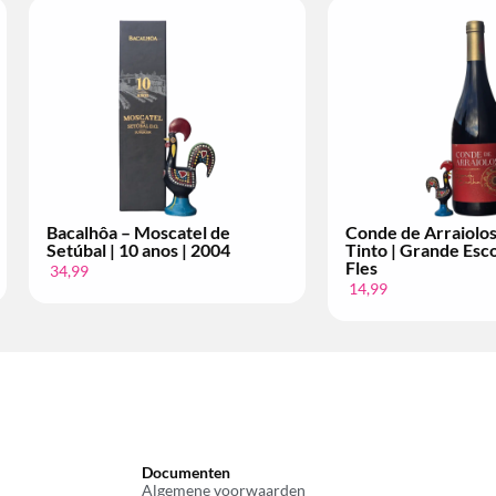
Conde de Arraiolos – Vinho
Licor 35 – Pas
r
Tinto | Superior | Per Fles
Cerâmica | Ke
12,99
4,99
Documenten
Algemene voorwaarden