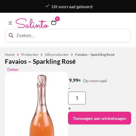
Uit voorraad geleverd
0
Home
Producten
Alle producten
Favaios – Sparkling Rosé
Favaios – Sparkling Rosé
Delen
9,99
Op voorraad
-
+
Toevoegen aan winkelwagen