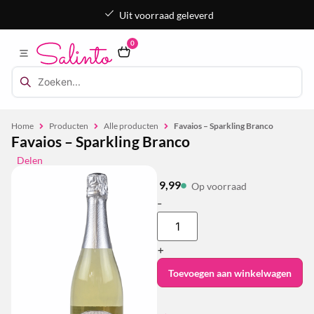
Uit voorraad geleverd
0
Home
Producten
Alle producten
Favaios – Sparkling Branco
Favaios – Sparkling Branco
Delen
9,99
Op voorraad
-
+
Toevoegen aan winkelwagen