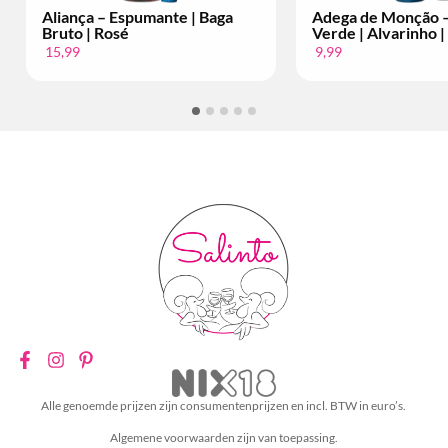
ante | Baga
Adega de Monção – Vinho
Bac
Verde | Alvarinho | Per Fles
Set
9,99
34,
Alle genoemde prijzen zijn consumentenprijzen en incl. BTW in euro’s.
Algemene voorwaarden zijn van toepassing.