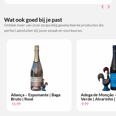
Wat ook goed bij je past
Ontdek meer van onze zorgvuldig geselecteerde producten die
perfect aansluiten bij jouw smaak en voorkeuren.
ça – Espumante | Baga
Adega de Monção – Vinho
 | Rosé
Verde | Alvarinho | Per Fles
9,99