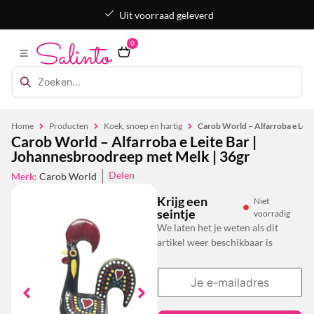
Uit voorraad geleverd
0
Home
Producten
Koek, snoep en hartig
Carob World – Alfarroba e Leit
Carob World – Alfarroba e Leite Bar |
Johannesbroodreep met Melk | 36gr
Delen
Merk:
Carob World
Krijg een
Niet
seintje
voorradig
We laten het je weten als dit
artikel weer beschikbaar is