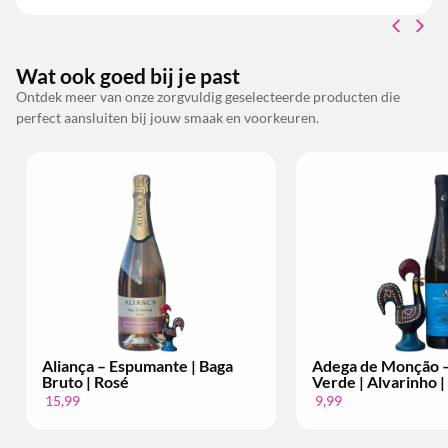
Wat ook goed bij je past
Ontdek meer van onze zorgvuldig geselecteerde producten die
perfect aansluiten bij jouw smaak en voorkeuren.
Espumante | Baga
Adega de Monção – Vinho
sé
Verde | Alvarinho | Per Fles
9,99