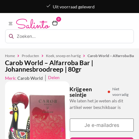
Uit voorraad geleverd
0
Home
Producten
Koek, snoep en hartig
Carob World – Alfarroba Bar |
Carob World – Alfarroba Bar |
Johannesbroodreep | 80gr
Delen
Merk:
Carob World
Krijg een
Niet
seintje
voorradig
We laten het je weten als dit
artikel weer beschikbaar is