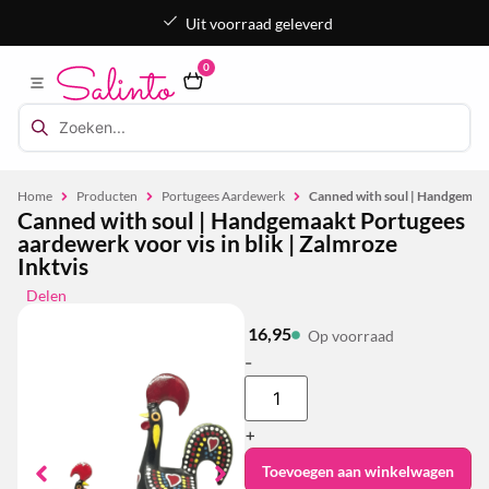
Uit voorraad geleverd
0
Home
Producten
Portugees Aardewerk
Canned with soul | Handgemaakt
Canned with soul | Handgemaakt Portugees
aardewerk voor vis in blik | Zalmroze
Inktvis
Delen
16,95
Op voorraad
-
+
Toevoegen aan winkelwagen