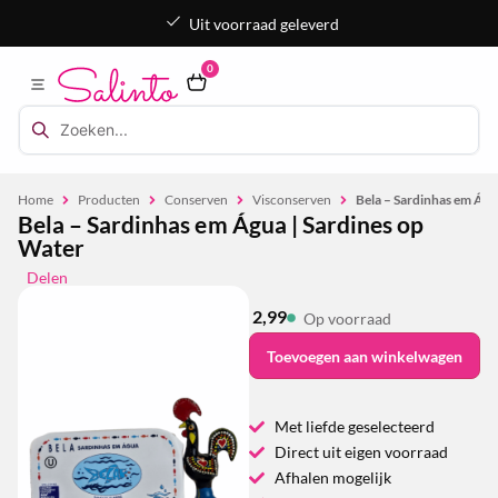
Uit voorraad geleverd
0
Home
Producten
Conserven
Visconserven
Bela – Sardinhas em Águ
Bela – Sardinhas em Água | Sardines op
Water
Delen
2,99
Op voorraad
Toevoegen aan winkelwagen
Met liefde geselecteerd
Direct uit eigen voorraad
Afhalen mogelijk