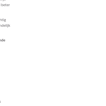
l beter
htig
ndelijk
ende
s