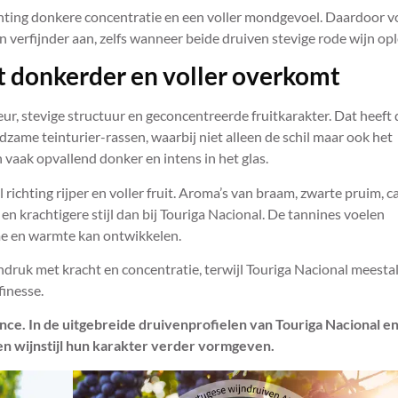
hting donkere concentratie en een voller mondgevoel. Daardoor v
n verfijnder aan, zelfs wanneer beide druiven stevige rode wijn op
 donkerder en voller overkomt
r, stevige structuur en geconcentreerde fruitkarakter. Dat heeft 
dzame teinturier-rassen, waarbij niet alleen de schil maar ook het
 vaak opvallend donker en intens in het glas.
ichting rijper en voller fruit. Aroma’s van braam, zwarte pruim, c
n krachtigere stijl dan bij Touriga Nacional. De tannines voelen
me en warmte kan ontwikkelen.
druk met kracht en concentratie, terwijl Touriga Nacional meesta
finesse.
nce. In de uitgebreide druivenprofielen van Touriga Nacional e
 en wijnstijl hun karakter verder vormgeven.