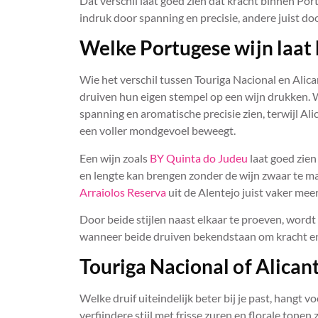
Dat verschil laat goed zien dat kracht binnen Po
indruk door spanning en precisie, andere juist doo
Welke Portugese wijn laat 
Wie het verschil tussen Touriga Nacional en Alica
druiven hun eigen stempel op een wijn drukken. W
spanning en aromatische precisie zien, terwijl Al
een voller mondgevoel beweegt.
Een wijn zoals
BY Quinta do Judeu
laat goed zien
en lengte kan brengen zonder de wijn zwaar te m
Arraiolos Reserva
uit de Alentejo juist vaker mee
Door beide stijlen naast elkaar te proeven, wordt
wanneer beide druiven bekendstaan om kracht e
Touriga Nacional of Alican
Welke druif uiteindelijk beter bij je past, hangt 
verfijndere stijl met frisse zuren en florale tonen