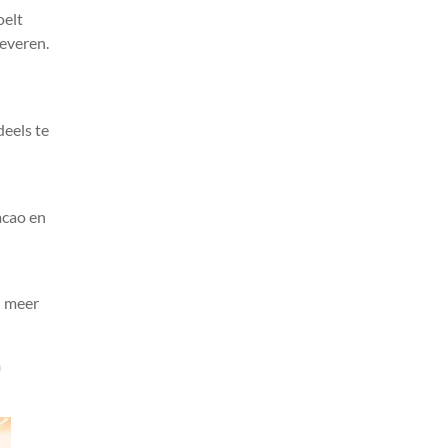
overkomt
oelt
Hoe verschillen beide
leveren.
druiven in blends?
Waarom dezelfde kracht
toch totaal anders aanvoelt
deels te
Welke Portugese wijn laat
het verschil goed zien?
Touriga Nacional of Alicante
acao en
Bouschet?
l meer
n