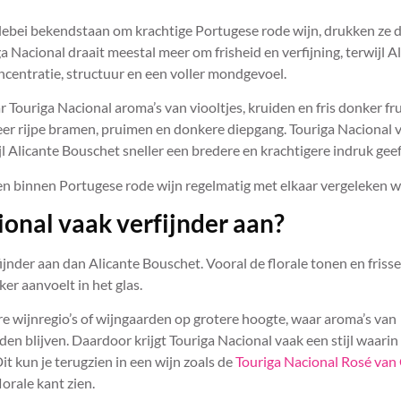
lebei bekendstaan om krachtige Portugese rode wijn, drukken ze d
Wat betekent monocast
IGP Alentejano
(monocépage)?
 Nacional draait meestal meer om frisheid en verfijning, terwijl A
Lees verder
Lees verder
centratie, structuur en een voller mondgevoel.
ar Touriga Nacional aroma’s van viooltjes, kruiden en fris donker fr
er rijpe bramen, pruimen en donkere diepgang. Touriga Nacional v
jl Alicante Bouschet sneller een bredere en krachtigere indruk geef
ven binnen Portugese rode wijn regelmatig met elkaar vergeleken 
onal vaak verfijnder aan?
ijnder aan dan Alicante Bouschet. Vooral de florale tonen en friss
er aanvoelt in het glas.
re wijnregio’s of wijngaarden op grotere hoogte, waar aroma’s van
uden blijven. Daardoor krijgt Touriga Nacional vaak een stijl waarin
it kun je terugzien in een wijn zoals de
Touriga Nacional Rosé van
lorale kant zien.