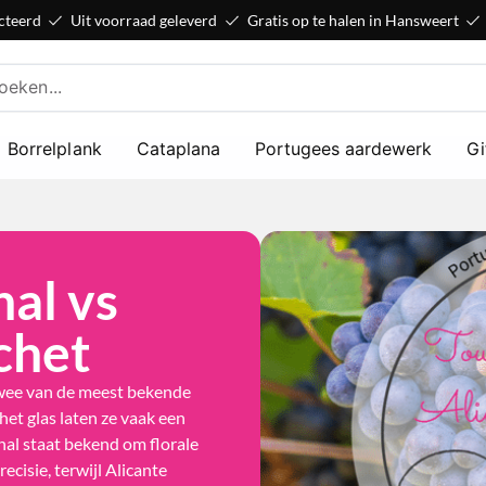
cteerd
Uit voorraad geleverd
Gratis op te halen in Hansweert
Borrelplank
Cataplana
Portugees aardewerk
Gi
al vs
chet
twee van de meest bekende
het glas laten ze vaak een
nal staat bekend om florale
ecisie, terwijl Alicante