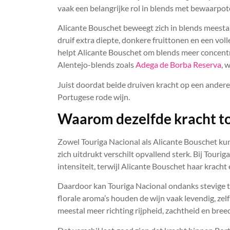
vaak een belangrijke rol in blends met bewaarpote
Alicante Bouschet beweegt zich in blends meestal
druif extra diepte, donkere fruittonen en een vol
helpt Alicante Bouschet om blends meer concentrat
Alentejo-blends zoals
Adega de Borba Reserva
, 
Juist doordat beide druiven kracht op een andere
Portugese rode wijn.
Waarom dezelfde kracht to
Zowel Touriga Nacional als Alicante Bouschet ku
zich uitdrukt verschilt opvallend sterk. Bij Touri
intensiteit, terwijl Alicante Bouschet haar krach
Daardoor kan Touriga Nacional ondanks stevige ta
florale aroma’s houden de wijn vaak levendig, zel
meestal meer richting rijpheid, zachtheid en bre