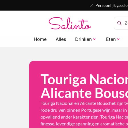
Persoonlijk gesele
Home
Alles
Drinken
Eten
Touriga Nacion
Alicante Bous
Touriga Nacional en Alicante Bouschet zijn 
rode druiven binnen Portugese wijn, maar in 
opvallend ander karakter zien. Touriga Nacio
finesse, levendige spanning en aromatische pr