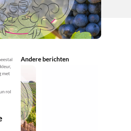
Andere berichten
meestal
kleur,
g met
un rol
e