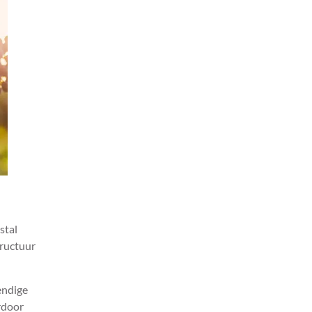
stal
tructuur
endige
rdoor