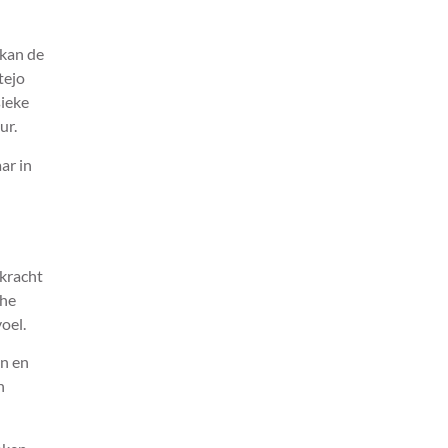
 kan de
tejo
sieke
ur.
ar in
 kracht
che
oel.
en en
h