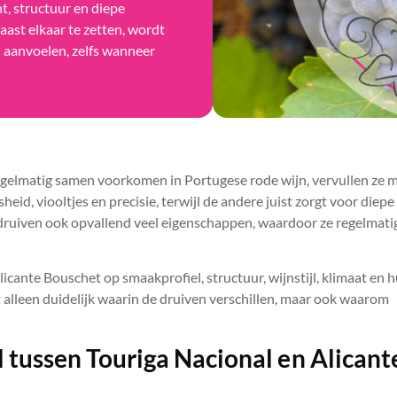
t, structuur en diepe
ast elkaar te zetten, wordt
n aanvoelen, zelfs wanneer
gelmatig samen voorkomen in Portugese rode wijn, vervullen ze 
heid, viooltjes en precisie, terwijl de andere juist zorgt voor diepe 
e druiven ook opvallend veel eigenschappen, waardoor ze regelmati
licante Bouschet op smaakprofiel, structuur, wijnstijl, klimaat en h
alleen duidelijk waarin de druiven verschillen, maar ook waarom
l tussen Touriga Nacional en Alicant