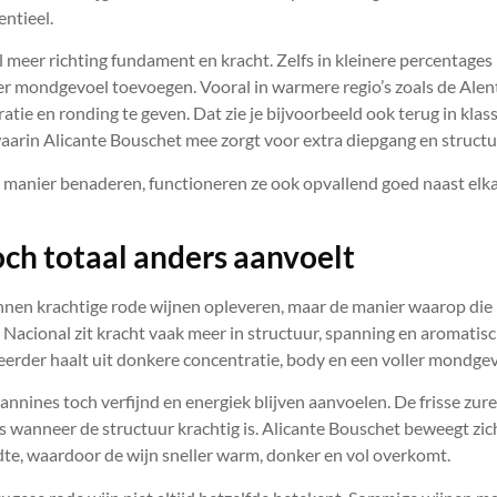
ntieel.
 meer richting fundament en kracht. Zelfs in kleinere percentages
ler mondgevoel toevoegen. Vooral in warmere regio’s zoals de Alen
ie en ronding te geven. Dat zie je bijvoorbeeld ook terug in klas
waarin Alicante Bouschet mee zorgt voor extra diepgang en structu
 manier benaderen, functioneren ze ook opvallend goed naast elka
ch totaal anders aanvoelt
nnen krachtige rode wijnen opleveren, maar de manier waarop die
ga Nacional zit kracht vaak meer in structuur, spanning en aromatis
t eerder haalt uit donkere concentratie, body en een voller mondgev
nnines toch verfijnd en energiek blijven aanvoelen. De frisse zur
fs wanneer de structuur krachtig is. Alicante Bouschet beweegt zic
edte, waardoor de wijn sneller warm, donker en vol overkomt.