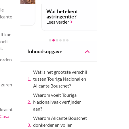
ie
Wat betekent
Hoe proef 
astringentie?
licante
Lees verder
Lees verder
uit kan
oelt
t.
Inhoudsopgave
worden.
Wat is het grootste verschil
tussen Touriga Nacional en
e zuren
Alicante Bouschet?
Waarom voelt Touriga
Nacional vaak verfijnder
aan?
 kracht
 Casa
Waarom Alicante Bouschet
donkerder en voller