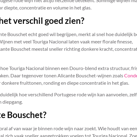
rtugese rode wijn niet altijd hetzelfde betekent. Sommige wijnen m
r diepte, concentratie en volume in het glas.
het verschil goed zien?
nte Bouschet echt goed wil begrijpen, merkt al snel hoe duidelijk b
ijnen met veel Touriga Nacional laten vaak meer florale finesse,
icante Bouschet meestal sneller richting donkere kracht, concentra
 hoe Touriga Nacional binnen een Douro-blend extra structuur, fri
aken. Daar tegenover tonen Alicante Bouschet-wijnen zoals
Conde
r donkere fruittonen, ronding en diepe concentratie in het glas.
 duidelijk hoe verschillend Portugese rode wijn kan aanvoelen, zelf
n diepgang.
te Bouschet?
vooral af van waar je binnen rode wijn naar zoekt. Wie houdt van ee
 zal zich vaak sneller aangetrokken voelen tot Touriga Nacional. Zoe