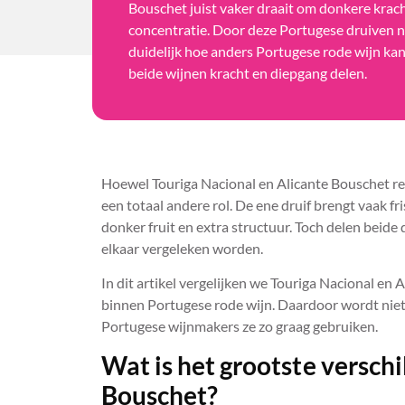
Bouschet juist vaker draait om donkere krach
concentratie. Door deze Portugese druiven na
duidelijk hoe anders Portugese rode wijn ka
beide wijnen kracht en diepgang delen.
Hoewel Touriga Nacional en Alicante Bouschet re
een totaal andere rol. De ene druif brengt vaak fris
donker fruit en extra structuur. Toch delen beid
elkaar vergeleken worden.
In dit artikel vergelijken we Touriga Nacional en A
binnen Portugese rode wijn. Daardoor wordt niet 
Portugese wijnmakers ze zo graag gebruiken.
Wat is het grootste verschi
Bouschet?