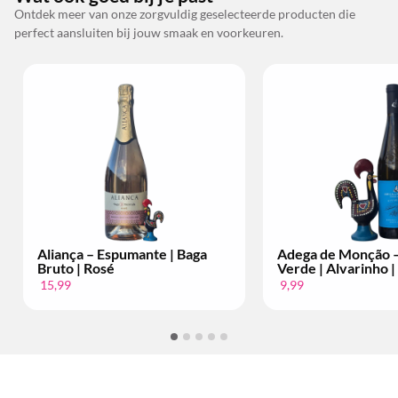
Ontdek meer van onze zorgvuldig geselecteerde producten die
perfect aansluiten bij jouw smaak en voorkeuren.
ça – Espumante | Baga
Adega de Monção – Vinho
 | Rosé
Verde | Alvarinho | Per Fles
9,99