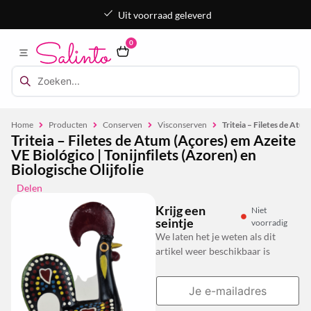
Uit voorraad geleverd
0
Home
Producten
Conserven
Visconserven
Triteia – Filetes de Atum
Triteia – Filetes de Atum (Açores) em Azeite
VE Biológico | Tonijnfilets (Azoren) en
Biologische Olijfolie
Delen
Krijg een
Niet
seintje
voorradig
We laten het je weten als dit
artikel weer beschikbaar is