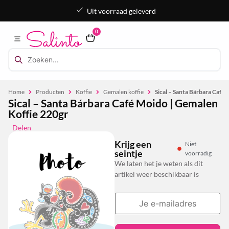
Uit voorraad geleverd
0
Home
Producten
Koffie
Gemalen koffie
Sical – Santa Bárbara Café
Sical – Santa Bárbara Café Moido | Gemalen
Koffie 220gr
Delen
Krijg een
Niet
seintje
voorradig
We laten het je weten als dit
artikel weer beschikbaar is