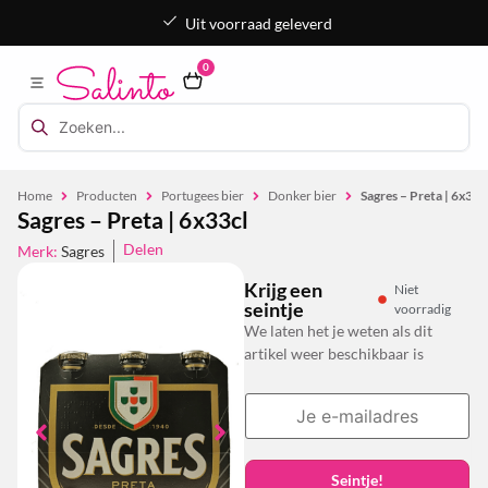
Uit voorraad geleverd
0
Home
Producten
Portugees bier
Donker bier
Sagres – Preta | 6x33c
Sagres – Preta | 6x33cl
Delen
Merk:
Sagres
Krijg een
Niet
seintje
voorradig
We laten het je weten als dit
artikel weer beschikbaar is
Seintje!