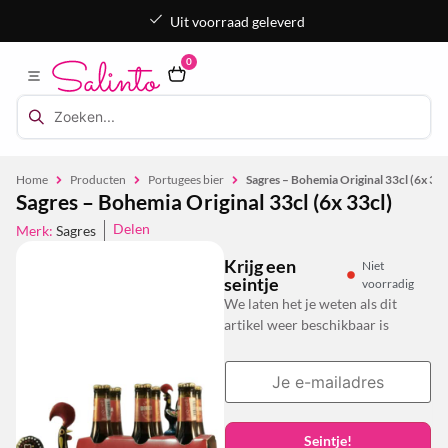
Uit voorraad geleverd
0
Home
Producten
Portugees bier
Sagres – Bohemia Original 33cl (6x 33c
Sagres – Bohemia Original 33cl (6x 33cl)
Delen
Merk:
Sagres
Krijg een
Niet
seintje
voorradig
We laten het je weten als dit
artikel weer beschikbaar is
Seintje!