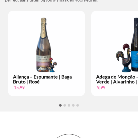
Espumante | Baga
Adega de Monção – Vinho
sé
Verde | Alvarinho | Per Fles
9,99