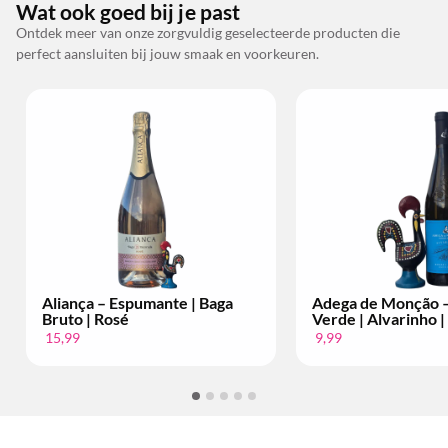
Wat ook goed bij je past
Ontdek meer van onze zorgvuldig geselecteerde producten die
perfect aansluiten bij jouw smaak en voorkeuren.
ça – Espumante | Baga
Adega de Monção – Vinho
 | Rosé
Verde | Alvarinho | Per Fles
9,99