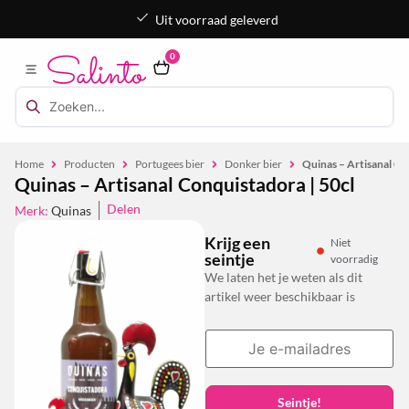
Uit voorraad geleverd
0
Home
Producten
Portugees bier
Donker bier
Quinas – Artisanal Co
Quinas – Artisanal Conquistadora | 50cl
Delen
Merk:
Quinas
Krijg een
Niet
seintje
voorradig
We laten het je weten als dit
artikel weer beschikbaar is
Seintje!