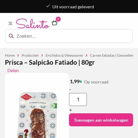
Uit voorraad geleverd
0
Home
Producten
Enchidos & Vleeswaren
Carnes fatiadas | Gesneden v
Prisca – Salpicão Fatiado | 80gr
Delen
1,99
Op voorraad
-
+
Toevoegen aan winkelwagen