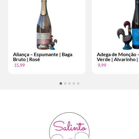
Espumante | Baga
Adega de Monção – Vinho
sé
Verde | Alvarinho | Per Fles
9,99