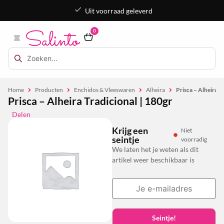
Uit voorraad geleverd
0
Home
Producten
Enchidos & Vleeswaren
Alheira
Prisca – Alheira T
Prisca – Alheira Tradicional | 180gr
Delen
Krijg een
Niet
seintje
voorradig
We laten het je weten als dit
artikel weer beschikbaar is
Seintje!