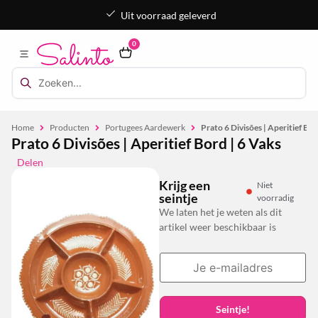
Uit voorraad geleverd
0
Home
Producten
Portugees Aardewerk
Prato 6 Divisões | Aperitief Bor
Prato 6 Divisões | Aperitief Bord | 6 Vaks
Delen
Krijg een
Niet
seintje
voorradig
We laten het je weten als dit
artikel weer beschikbaar is
Seintje!