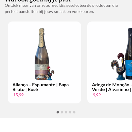
Ontdek meer van onze zorgvuldig geselecteerde producten die
perfect aansluiten bij jouw smaak en voorkeuren.
ante | Baga
Adega de Monção – Vinho
Bac
Verde | Alvarinho | Per Fles
Set
9,99
34,