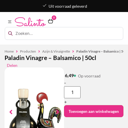
Uit voorraad geleverd
0
Home
Producten
Azijn & Vinaigrette
Paladin Vinagre – Balsamico | 50cl
Paladin Vinagre – Balsamico | 50cl
Delen
6,49
Op voorraad
-
+
Toevoegen aan winkelwagen