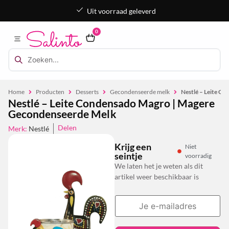
Uit voorraad geleverd
0
Home
Producten
Desserts
Gecondenseerde melk
Nestlé – Leite C
Nestlé – Leite Condensado Magro | Magere
Gecondenseerde Melk
Delen
Merk:
Nestlé
Krijg een
Niet
seintje
voorradig
We laten het je weten als dit
artikel weer beschikbaar is