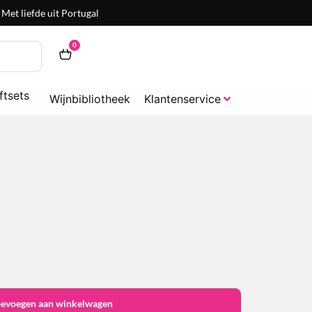
Met liefde uit Portugal
0
ftsets
Wijnbibliotheek
Klantenservice
oevoegen aan winkelwagen