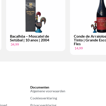
Conde de Arraiolos – Vinho
Licor 35 – Pastel 
Tinto | Superior | Per Fles
Cerâmica | Keram
12,99
4,99
Documenten
Algemene voorwaarden
Cookiesverklaring
issed
Privacyverklaring