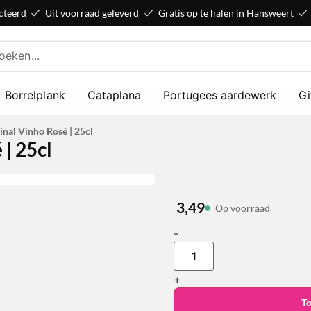
cteerd
Uit voorraad geleverd
Gratis op te halen in Hansweert
Borrelplank
Cataplana
Portugees aardewerk
Gi
nal Vinho Rosé | 25cl
| 25cl
3,49
Op voorraad
-
+
T