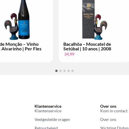
hôa – Moscatel de
Conde de Arraiolos – Vinho
al | 10 anos | 2004
Tinto | Grande Escolha | Per
Fles
14,99
Klantenservice
Over ons
Klantenservice
Kom in contact
Veelgestelde vragen
Over ons
Retourbeleid
Stichting Dishm