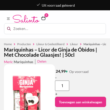
Uit voorraad geleverd
0
Home
Producten
Likeur & Gedestilleerd
Likeur
Mariquinhas – Licor 
Mariquinhas – Licor de Ginja de Óbidos |
Met Chocolade Glaasjes! | 50cl
Delen
Merk:
Mariquinhas
24,99
Op voorraad
-
+
Toevoegen aan winkelwagen