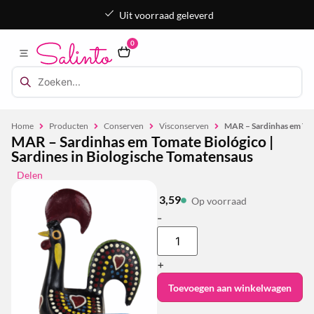
Uit voorraad geleverd
0
Home
Producten
Conserven
Visconserven
MAR – Sardinhas em Toma
MAR – Sardinhas em Tomate Biológico |
Sardines in Biologische Tomatensaus
Delen
3,59
Op voorraad
-
+
Toevoegen aan winkelwagen