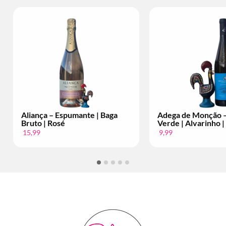
Espumante | Baga
Adega de Monção – Vinho
sé
Verde | Alvarinho | Per Fles
9,99