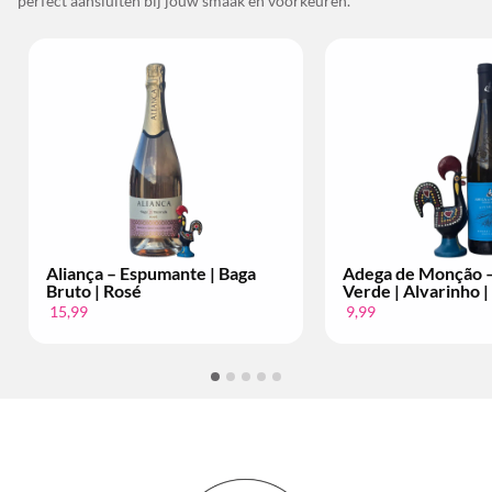
perfect aansluiten bij jouw smaak en voorkeuren.
Espumante | Baga
Adega de Monção – Vinho
sé
Verde | Alvarinho | Per Fles
9,99