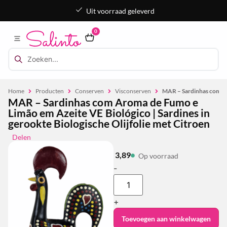
Uit voorraad geleverd
0
Home
Producten
Conserven
Visconserven
MAR – Sardinhas com Aro
MAR – Sardinhas com Aroma de Fumo e
Limão em Azeite VE Biológico | Sardines in
gerookte Biologische Olijfolie met Citroen
Delen
3,89
Op voorraad
-
+
Toevoegen aan winkelwagen