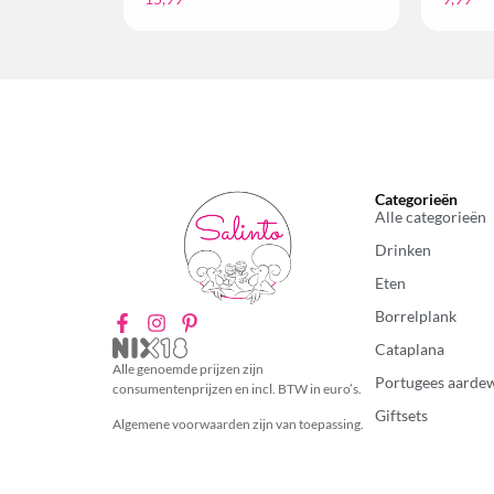
Categorieën
Alle categorieën
Drinken
Eten
Borrelplank
Cataplana
Alle genoemde prijzen zijn
Portugees aarde
consumentenprijzen en incl. BTW in euro’s.
Giftsets
Algemene voorwaarden zijn van toepassing.