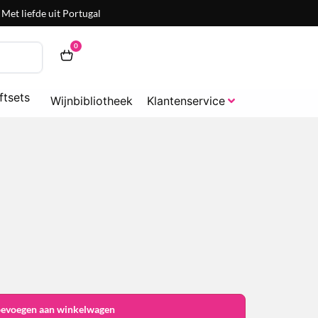
Met liefde uit Portugal
0
ftsets
Wijnbibliotheek
Klantenservice
oevoegen aan winkelwagen