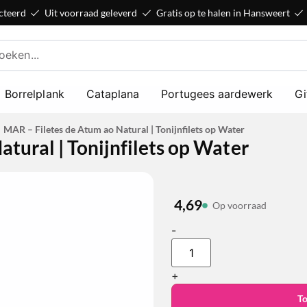
cteerd
Uit voorraad geleverd
Gratis op te halen in Hansweert
Borrelplank
Cataplana
Portugees aardewerk
Gi
MAR – Filetes de Atum ao Natural | Tonijnfilets op Water
tural | Tonijnfilets op Water
4,69
Op voorraad
-
+
T