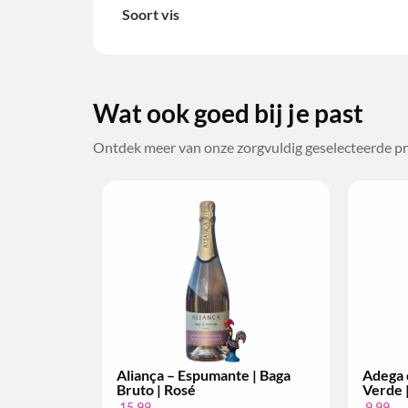
Soort vis
Wat ook goed bij je past
Ontdek meer van onze zorgvuldig geselecteerde pr
| Baga
Adega de Monção – Vinho
Bacalhô
Verde | Alvarinho | Per Fles
Setúbal 
9,99
34,99