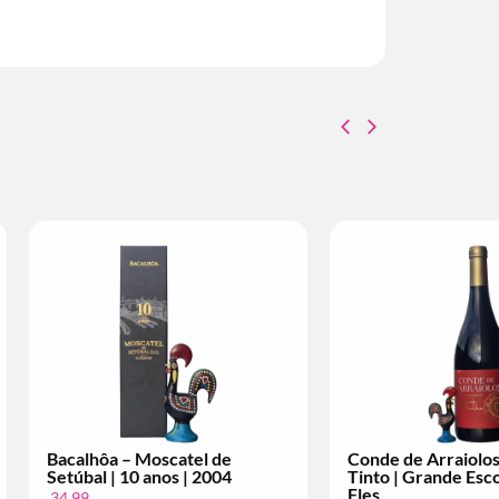
Conde de Arraiolos – Vinho
Conde de Arraiolos 
Tinto | Grande Escolha | Per
Tinto | Superior | Pe
Fles
12,99