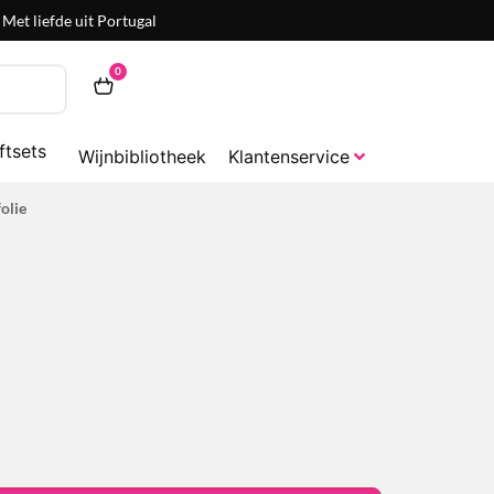
Met liefde uit Portugal
0
ftsets
Wijnbibliotheek
Klantenservice
olie