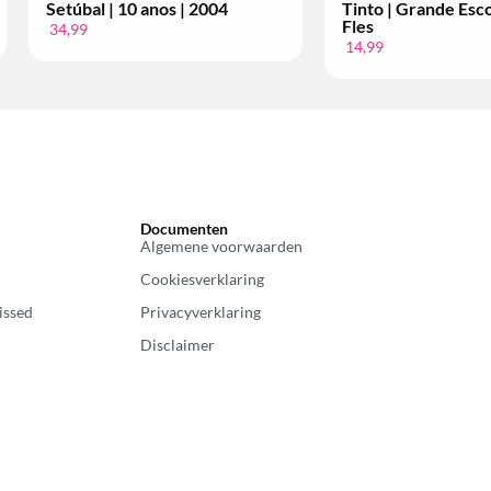
nde Escolha | Per
Tinto | Superior | Per Fles
12,99
Documenten
Algemene voorwaarden
Cookiesverklaring
issed
Privacyverklaring
Disclaimer