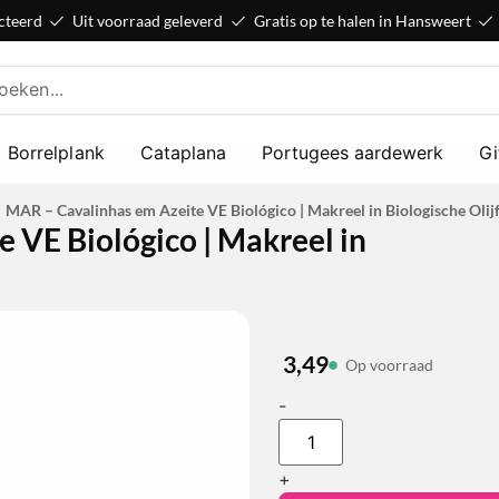
cteerd
Uit voorraad geleverd
Gratis op te halen in Hansweert
Borrelplank
Cataplana
Portugees aardewerk
Gi
MAR – Cavalinhas em Azeite VE Biológico | Makreel in Biologische Olijf
 VE Biológico | Makreel in
3,49
Op voorraad
-
+