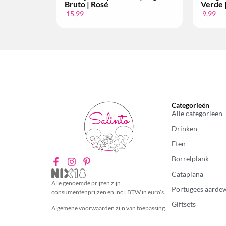
Verde | Alvarinho | Per Fles
Setúbal | 10 anos | 2008
9,99
34,99
Categorieën
Alle categorieën
Drinken
Eten
Borrelplank
Cataplana
Alle genoemde prijzen zijn
Portugees aarde
consumentenprijzen en incl. BTW in euro’s.
Giftsets
Algemene voorwaarden zijn van toepassing.