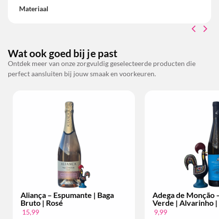
Materiaal
Wat ook goed bij je past
Ontdek meer van onze zorgvuldig geselecteerde producten die
perfect aansluiten bij jouw smaak en voorkeuren.
Espumante | Baga
Adega de Monção – Vinho
sé
Verde | Alvarinho | Per Fles
9,99