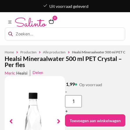
Uit voorraad geleverd
0
Home
Producten
Alle producten
Healsi Mineraalwater 500 ml PET Cryst
Healsi Mineraalwater 500 ml PET Crystal –
Per fles
Delen
Merk:
Healsi
1,99
Op voorraad
-
+
Toevoegen aan winkelwagen