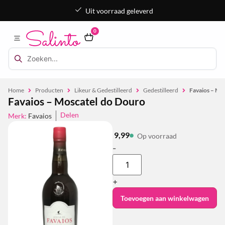
Uit voorraad geleverd
0
Home
Producten
Likeur & Gedestilleerd
Gedestilleerd
Favaios – Mo
Favaios – Moscatel do Douro
Delen
Merk:
Favaios
9,99
Op voorraad
-
+
Toevoegen aan winkelwagen