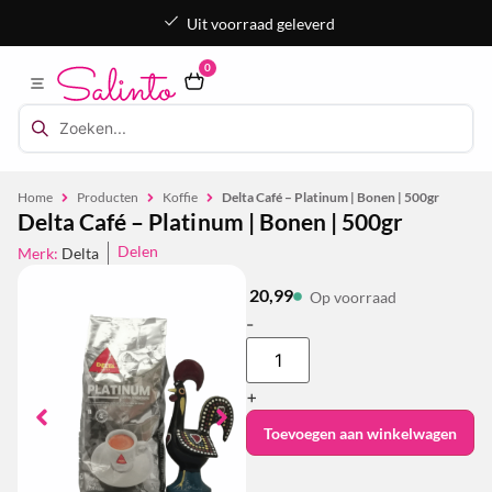
Uit voorraad geleverd
0
Home
Producten
Koffie
Delta Café – Platinum | Bonen | 500gr
Delta Café – Platinum | Bonen | 500gr
Delen
Merk:
Delta
20,99
Op voorraad
-
+
Toevoegen aan winkelwagen