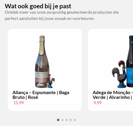
Wat ook goed bij je past
Ontdek meer van onze zorgvuldig geselecteerde producten die
perfect aansluiten bij jouw smaak en voorkeuren.
 Baga
Adega de Monção – Vinho
Bacalhôa
Verde | Alvarinho | Per Fles
Setúbal |
9,99
34,99