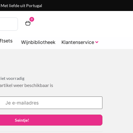
Met liefde uit Portugal
0
ftsets
Wijnbibliotheek
Klantenservice
iet voorradig
 artikel weer beschikbaar is
Seintje!