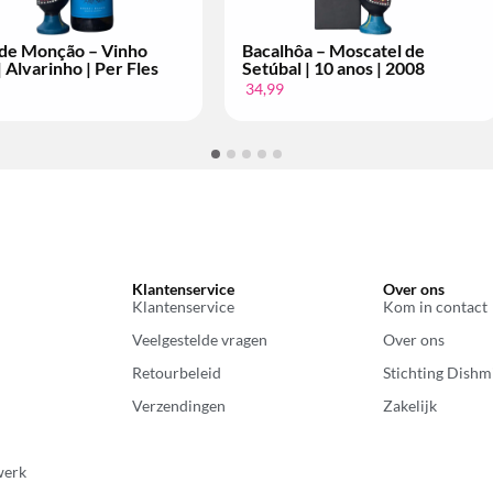
Bacalhôa – Moscatel de
Conde de Arraiolos – Vi
Setúbal | 10 anos | 2004
Tinto | Grande Escolha | 
Fles
34,99
14,99
Klantenservice
Over ons
Klantenservice
Kom in contact
Veelgestelde vragen
Over ons
Retourbeleid
Stichting Dishm
Verzendingen
Zakelijk
werk