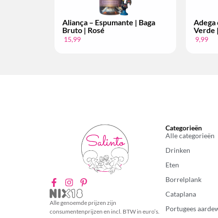
nção – Vinho
Bacalhôa – Moscatel de
inho | Per Fles
Setúbal | 10 anos | 2008
34,99
Categorieën
Alle categorieën
Drinken
Eten
Borrelplank
Cataplana
Alle genoemde prijzen zijn
Portugees aarde
consumentenprijzen en incl. BTW in euro’s.