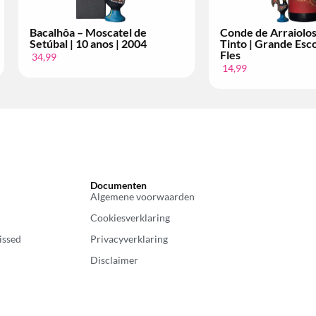
nho
Conde de Arraiolos – Vinho
Licor 35 – P
Per
Tinto | Superior | Per Fles
Cerâmica | 
12,99
4,99
Documenten
Algemene voorwaarden
Cookiesverklaring
issed
Privacyverklaring
Disclaimer