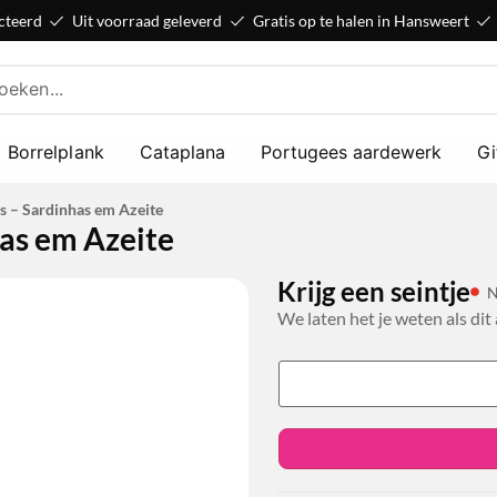
cteerd
Uit voorraad geleverd
Gratis op te halen in Hansweert
Borrelplank
Cataplana
Portugees aardewerk
Gi
s – Sardinhas em Azeite
as em Azeite
n
Krijg een seintje
N
We laten het je weten als dit