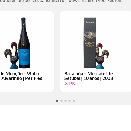
oducten die perfect aansluiten bij jouw smaak en voorkeuren.
alhôa – Moscatel de
Conde de Arraiolos – Vinho
úbal | 10 anos | 2004
Tinto | Grande Escolha | Per
Fles
99
14,99