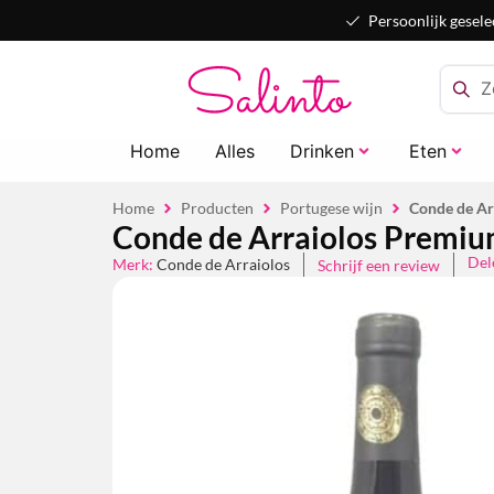
Persoonlijk gesele
Home
Alles
Drinken
Eten
Home
Producten
Portugese wijn
Conde de Ar
Conde de Arraiolos Premium
Del
Merk:
Conde de Arraiolos
Schrijf een review