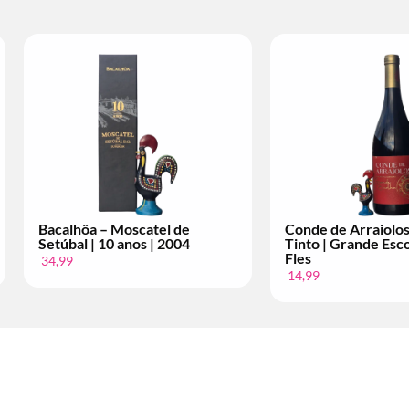
Conde de Arraiolos – Vinho
Licor 35 – Paste
Tinto | Superior | Per Fles
Cerâmica | Ker
12,99
4,99