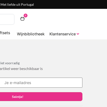
Met liefde uit Portugal
0
ftsets
Wijnbibliotheek
Klantenservice
iet voorradig
 artikel weer beschikbaar is
Seintje!