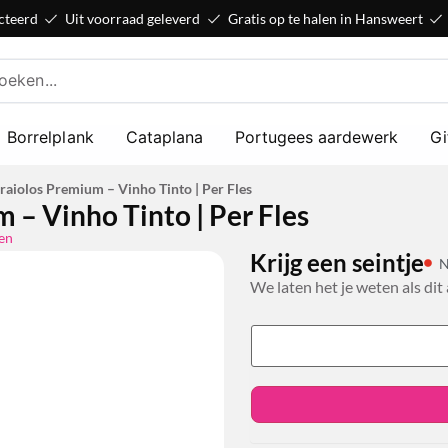
cteerd
Uit voorraad geleverd
Gratis op te halen in Hansweert
Borrelplank
Cataplana
Portugees aardewerk
Gi
raiolos Premium – Vinho Tinto | Per Fles
 – Vinho Tinto | Per Fles
en
Krijg een seintje
N
We laten het je weten als dit