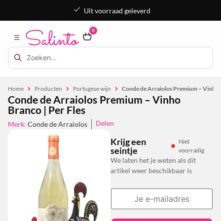
Uit voorraad geleverd
0
Home
Producten
Portugese wijn
Conde de Arraiolos Premium – Vinho B
Conde de Arraiolos Premium – Vinho
Branco | Per Fles
Delen
Merk:
Conde de Arraiolos
Krijg een
Niet
seintje
voorradig
We laten het je weten als dit
artikel weer beschikbaar is