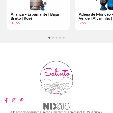
Espumante | Baga
Adega de Monção – Vinho
sé
Verde | Alvarinho | Per Fles
9,99
Alle genoemde prijzen zijn consumentenprijzen en incl. BTW in euro’s.