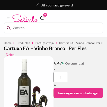
Uit voorraad geleverd
0
Home
Producten
Portugese wijn
Cartuxa EA – Vinho Branco | Per Fles
Cartuxa EA – Vinho Branco | Per Fles
Delen
8,49
Op voorraad
-
+
Toevoegen aan winkelwagen